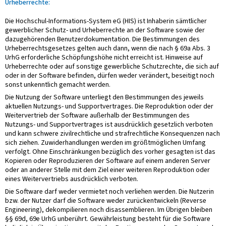
Urheberrechte:
Die Hochschul-Informations-System eG (HIS) ist Inhaberin sämtlicher
gewerblicher Schutz- und Urheberrechte an der Software sowie der
dazugehörenden Benutzerdokumentation. Die Bestimmungen des
Urheberrechtsgesetzes gelten auch dann, wenn die nach § 69a Abs. 3
UrhG erforderliche Schöpfungshöhe nicht erreicht ist. Hinweise auf
Urheberrechte oder auf sonstige gewerbliche Schutzrechte, die sich auf
oder in der Software befinden, dürfen weder verändert, beseitigt noch
sonst unkenntlich gemacht werden.
Die Nutzung der Software unterliegt den Bestimmungen des jeweils
aktuellen Nutzungs- und Supportvertrages. Die Reproduktion oder der
Weitervertrieb der Software außerhalb der Bestimmungen des
Nutzungs- und Supportvertrages ist ausdrücklich gesetzlich verboten
und kann schwere zivilrechtliche und strafrechtliche Konsequenzen nach
sich ziehen. Zuwiderhandlungen werden im größtmöglichen Umfang
verfolgt. Ohne Einschränkungen bezüglich des vorher gesagten ist das
Kopieren oder Reproduzieren der Software auf einem anderen Server
oder an anderer Stelle mit dem Ziel einer weiteren Reproduktion oder
eines Weitervertriebs ausdrücklich verboten.
Die Software darf weder vermietet noch verliehen werden. Die Nutzerin
bzw. der Nutzer darf die Software weder zurückentwickeln (Reverse
Engineering), dekompilieren noch disassemblieren. Im Übrigen bleiben
§§ 69d, 69e UrhG unberührt. Gewährleistung besteht für die Software