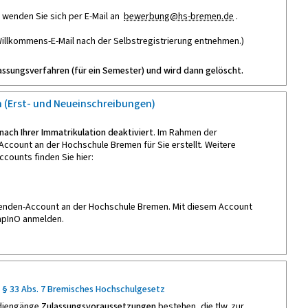
, wenden Sie sich per E-Mail an
bewerbung@hs-bremen.de
.
illkommens-E-Mail nach der Selbstregistrierung entnehmen.)
ulassungsverfahren (für ein Semester) und wird dann gelöscht.
 (Erst- und Neueinschreibungen)
ach Ihrer Immatrikulation deaktiviert
. Im Rahmen der
Account an der Hochschule Bremen für Sie erstellt. Weitere
ccounts finden Sie hier:
enden-Account an der Hochschule Bremen. Mit diesem Account
ampInO anmelden.
§ 33 Abs. 7 Bremisches Hochschulgesetz
tudiengänge
Zulassungsvoraussetzungen
bestehen, die tlw. zur