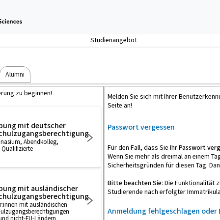
Studienangebot
Alumni
erung zu beginnen!
Melden Sie sich mit Ihrer Benutzerken
Seite an!
bung mit deutscher
Passwort vergessen
chulzugangsberechtigung
mnasium, Abendkolleg,
Für den Fall, dass Sie Ihr
Passwort ver
 Qualifizierte
Wenn Sie mehr als dreimal an einem Ta
Sicherheitsgründen für diesen Tag. Da
Bitte beachten Sie
: Die Funktionalitä
ung mit ausländischer
Studierende nach erfolgter Immatrikula
chulzugangsberechtigung
:innen mit ausländischen
Anmeldung fehlgeschlagen
oder 
ulzugangsberechtigungen
und nicht-EU-Ländern