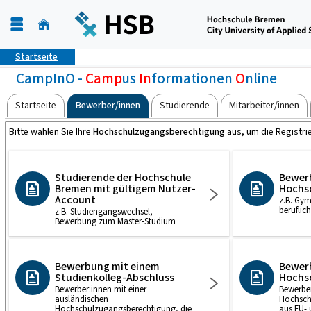
Startseite
CampInO -
Camp
us
In
formationen
O
nline
Startseite
Bewerber/innen
Studierende
Mitarbeiter/innen
Bitte wählen Sie Ihre
Hochschulzugangsberechtigung
aus, um die Registri
Studierende der Hochschule
Bewer
Bremen mit gültigem Nutzer-
Hochs
Account
z.B. Gy
beruflich
z.B. Studiengangswechsel,
Bewerbung zum Master-Studium
Bewerbung mit einem
Bewerb
Studienkolleg-Abschluss
Hochs
Bewerber:innen mit einer
Bewerber
ausländischen
Hochsch
Hochschulzugangsberechtigung, die
aus EU- 