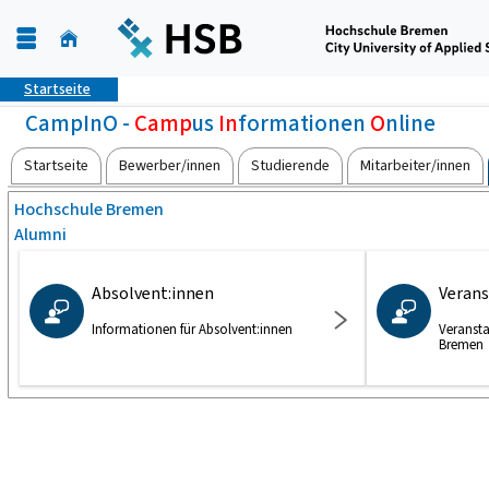
Startseite
CampInO -
Camp
us
In
formationen
O
nline
Startseite
Bewerber/innen
Studierende
Mitarbeiter/innen
Hochschule Bremen
Alumni
Absolvent:innen
Veran
Informationen für Absolvent:innen
Veranst
Bremen